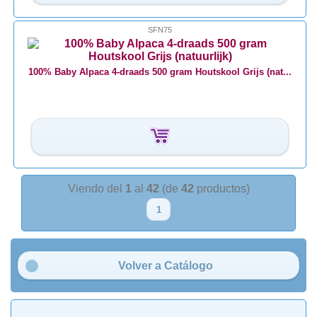
SFN75
100% Baby Alpaca 4-draads 500 gram Houtskool Grijs (nat...
Viendo del
1
al
42
(de
42
productos)
1
Volver a Catálogo