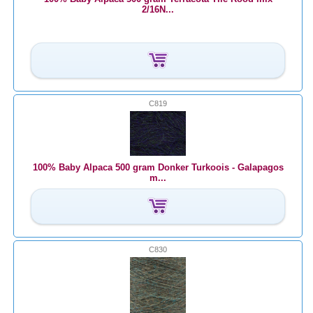
2/16N...
C819
100% Baby Alpaca 500 gram Donker Turkoois - Galapagos
m...
C830