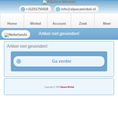
+31251750428
info@alpacawinkel.nl
Home
Winkel
Account
Zoek
Meer
Artikel niet gevonden!
Artikel niet gevonden!
Ga verder
Copyright © 2026
Alpaca Winkel