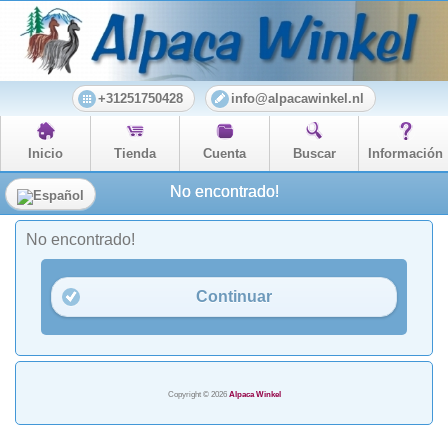
+31251750428
info@alpacawinkel.nl
Inicio
Tienda
Cuenta
Buscar
Información
No encontrado!
No encontrado!
Continuar
Copyright © 2026
Alpaca Winkel