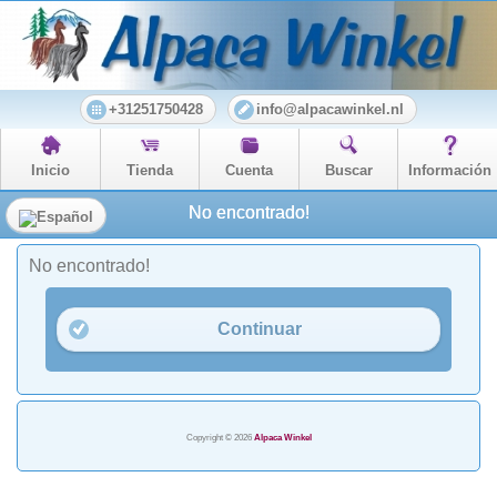
+31251750428
info@alpacawinkel.nl
Inicio
Tienda
Cuenta
Buscar
Información
No encontrado!
No encontrado!
Continuar
Copyright © 2026
Alpaca Winkel