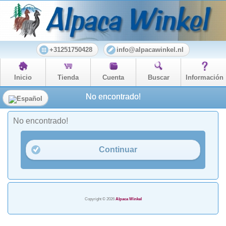
+31251750428
info@alpacawinkel.nl
Inicio
Tienda
Cuenta
Buscar
Información
No encontrado!
No encontrado!
Continuar
Copyright © 2026
Alpaca Winkel