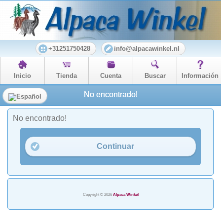
+31251750428
info@alpacawinkel.nl
Inicio
Tienda
Cuenta
Buscar
Información
No encontrado!
No encontrado!
Continuar
Copyright © 2026
Alpaca Winkel