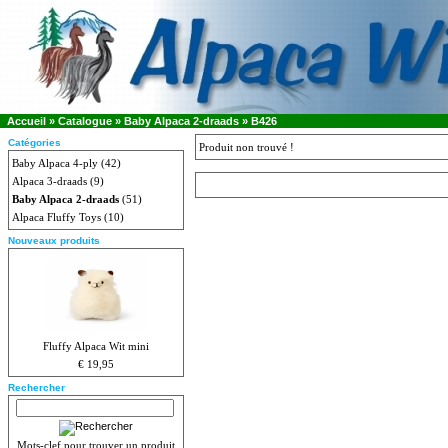
Accueil
»
Catalogue
»
Baby Alpaca 2-draads
»
B426
Catégories
Produit non trouvé !
Baby Alpaca 4-ply
(42)
Alpaca 3-draads
(9)
Baby Alpaca 2-draads
(51)
Alpaca Fluffy Toys
(10)
Nouveaux produits
Fluffy Alpaca Wit mini
€ 19,95
Rechercher
Mots-clef pour trouver un produit