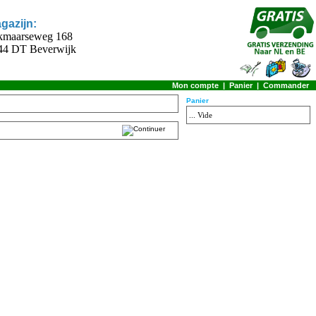
gazijn:
kmaarseweg 168
44 DT Beverwijk
Mon compte
|
Panier
|
Commander
Panier
... Vide