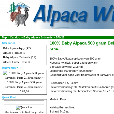
Top
»
Catalog
»
Baby Alpaca 2-draads
»
SFN21
100% Baby Alpaca 500 gram Beig
Categories
Baby Alpaca 4-ply
(42)
[SFN21]
Alpaca 3-draads
(9)
Baby Alpaca 2-draads
(51)
100% Baby Alpaca op koon van 500 gram
Alpaca Fluffy Toys
(10)
Hoogste kwaliteit, super zacht en warm
2-draads getwijnd, 2/16Nm
What's New?
Looplengte 500 gram = 4000 meter
Geschikt voor hand voor fijn breiwerk of kantwerk e
100% Baby Alpaca 500 gram
Breinaalden 1,5 - 4 mm
Lavendel Paars 2/16Nm (nieuw)
Stekenverhouding: 20-39 steken en 33-54 toeren (1
Stekenverhouding met breinaalden 3,5mm: 10 x 10 
€ 69,00
Quick Find
Made in Peru
Knitting flat machine:
1 draad 7-10 gg
Use keywords to find the product