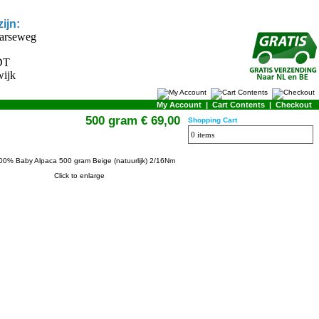
ijn:
arseweg
DT
ijk
My Account
|
Cart Contents
|
Checkout
500 gram € 69,00
Shopping Cart
0 items
Click to enlarge