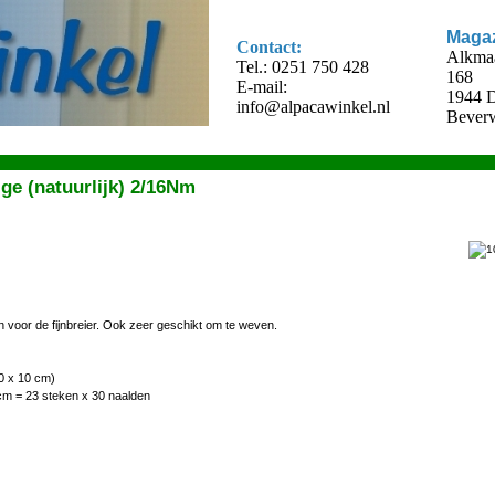
Magaz
Contact:
Alkma
Tel.: 0251 750 428
168
E-mail:
1944 
info@alpacawinkel.nl
Beverw
e (natuurlijk) 2/16Nm
n voor de fijnbreier. Ook zeer geschikt om te weven.
0 x 10 cm)
cm = 23 steken x 30 naalden