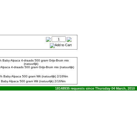
lpaca 4-draads 500 gram Grijs-Bruin mix (natuurlijk)
Baby Alpaca 500 gram Wit (natuurlijk) 2/16Nm
18148935 requests since Thursday 04 March, 2010