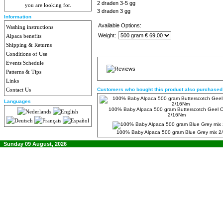
2 draden 3-5 gg
you are looking for.
3 draden 3 gg
Information
Available Options:
Washing instructions
Weight:
Alpaca benefits
Shipping & Returns
Conditions of Use
Events Schedule
Patterns & Tips
Links
Contact Us
Customers who bought this product also purchased
Languages
100% Baby Alpaca 500 gram Butterscotch Geel O
2/16Nm
100% Baby Alpaca 500 gram Blue Grey mix 
Sunday 09 August, 2026