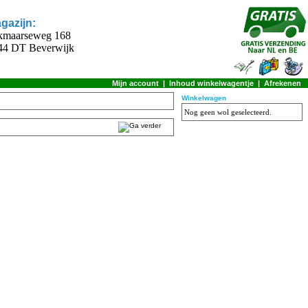
gazijn:
kmaarseweg 168
44 DT Beverwijk
Mijn account
|
Inhoud winkelwagentje
|
Afrekenen
Winkelwagen
Nog geen wol geselecteerd.