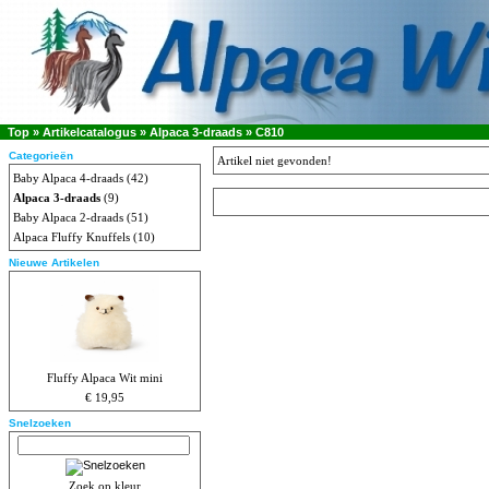
Top
»
Artikelcatalogus
»
Alpaca 3-draads
»
C810
Categorieën
Artikel niet gevonden!
Baby Alpaca 4-draads
(42)
Alpaca 3-draads
(9)
Baby Alpaca 2-draads
(51)
Alpaca Fluffy Knuffels
(10)
Nieuwe Artikelen
Fluffy Alpaca Wit mini
€ 19,95
Snelzoeken
Zoek op kleur