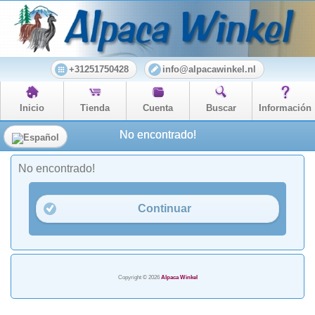
+31251750428
info@alpacawinkel.nl
Inicio
Tienda
Cuenta
Buscar
Información
No encontrado!
No encontrado!
Continuar
Copyright © 2026
Alpaca Winkel