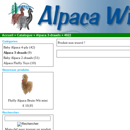
Accueil
»
Catalogue
»
Alpaca 3-draads
»
4922
Catégories
Produit non trouvé !
Baby Alpaca 4-ply
(42)
Alpaca 3-draads
(9)
Baby Alpaca 2-draads
(51)
Alpaca Fluffy Toys
(10)
Nouveaux produits
Fluffy Alpaca Bruin-Wit mini
€ 19,95
Rechercher
Mots-clef pour trouver un produit