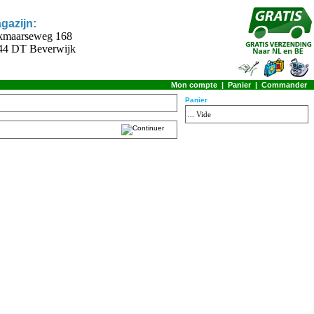
gazijn:
kmaarseweg 168
44 DT Beverwijk
Mon compte
|
Panier
|
Commander
Panier
... Vide