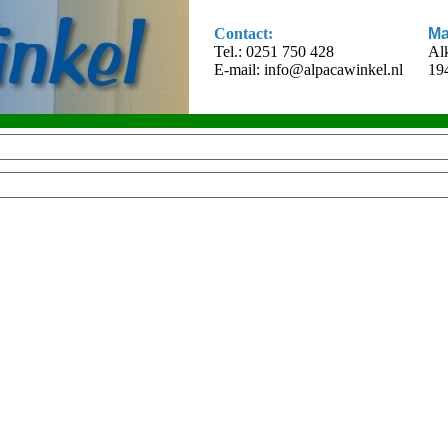
Contact:
Ma
Tel.: 0251 750 428
Al
E-mail:
info@alpacawinkel.nl
19