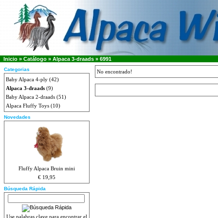
Inicio
»
Catálogo
»
Alpaca 3-draads
»
6991
Categorias
No encontrado!
Baby Alpaca 4-ply
(42)
Alpaca 3-draads
(9)
Baby Alpaca 2-draads
(51)
Alpaca Fluffy Toys
(10)
Novedades
Fluffy Alpaca Bruin mini
€ 19,95
Búsqueda Rápida
Use palabras clave para encontrar el