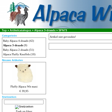
Top
»
Artikelcatalogus
»
Alpaca 3-draads
»
SFN73
Categorieën
Artikel niet gevonden!
Baby Alpaca 4-draads
(42)
Alpaca 3-draads
(9)
Baby Alpaca 2-draads
(51)
Alpaca Fluffy Knuffels
(10)
Nieuwe Artikelen
Fluffy Alpaca Wit maxi
€ 39,95
Snelzoeken
Zoek op kleur