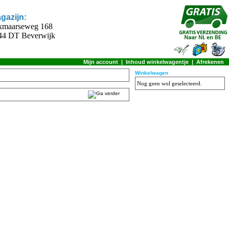
gazijn:
kmaarseweg 168
44 DT Beverwijk
Mijn account
|
Inhoud winkelwagentje
|
Afrekenen
Winkelwagen
Nog geen wol geselecteerd.