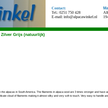
Contact:
Ma
Tel.: 0251 750 428
Al
E-mail:
info@alpacawinkel.nl
19
ilver Grijs (natuurlijk)
the alpacas in South America. The filaments in alpaca wool are 3 times stronger and have an 
te cloud of filaments making it almost silky and very soft to touch. Very easy to handle and 