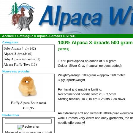
Accueil
»
Catalogue
»
Alpaca 3-draads
»
SFN41
100% Alpaca 3-draads 500 gram Z
Catégories
Baby Alpaca 4-ply
(42)
[SFN41]
Alpaca 3-draads
(9)
Baby Alpaca 2-draads
(51)
100% pure Alpaca on cones of 500 gram
Alpaca Fluffy Toys
(10)
Colour: Silver Gray (natural, no dyes added)
Nouveaux produits
Weight/yardage: 100 gram = approx 360 meter
3-ply, sportsweight
For hand and machine knitting.
Recommended needle size: 2.5 - 3.5mm
Knitting tension: 10 x 10 cm = 23 sts x 30 rows
Fluffy Alpaca Bruin maxi
€ 39,95
An extremely soft and versatile 100% pure wool from 
Rechercher
wool. Creates very warm and cosy garments, the delica
needle effortlessly!
Mots-clef pour trouver un produit