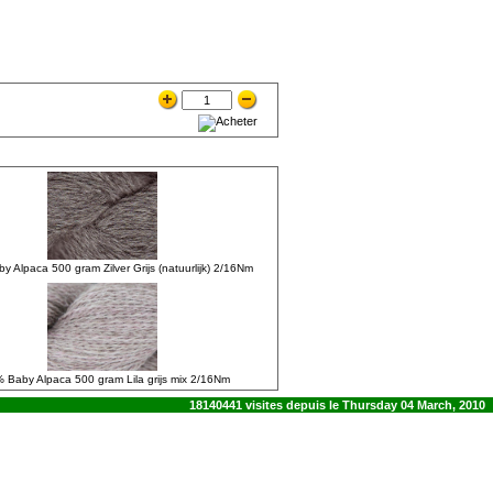
 Alpaca 500 gram Zilver Grijs (natuurlijk) 2/16Nm
 Baby Alpaca 500 gram Lila grijs mix 2/16Nm
18140441 visites depuis le Thursday 04 March, 2010