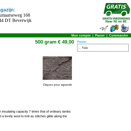
gazijn:
kmaarseweg 168
44 DT Beverwijk
Mon compte
|
Panier
|
Commander
500 gram € 49,00
Panier
... Vide
Cliquez pour agrandir
insulating capacity 7 times that of ordinary lambs
a lovely wool to knit as stitches glide along the