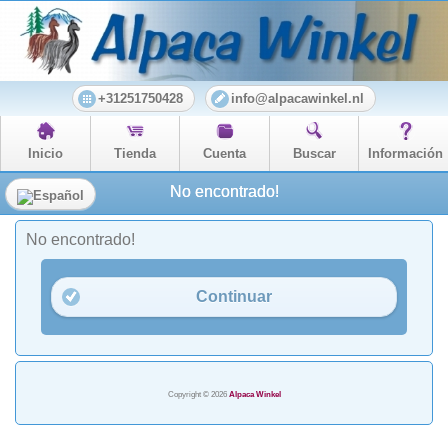
+31251750428
info@alpacawinkel.nl
Inicio
Tienda
Cuenta
Buscar
Información
No encontrado!
No encontrado!
Continuar
Copyright © 2026
Alpaca Winkel