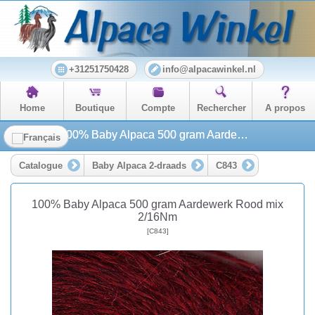
+31251750428
info@alpacawinkel.nl
Home
Boutique
Compte
Rechercher
A propos
100% Baby Alpaca 500 gram Aardewerk Rood mix 2/16Nm
Catalogue
Baby Alpaca 2-draads
C843
100% Baby Alpaca 500 gram Aardewerk Rood mix
2/16Nm
[C843]