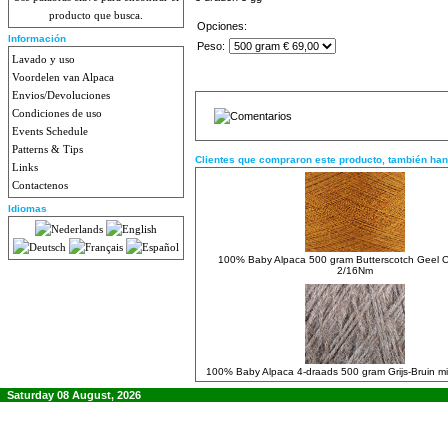
producto que busca.
Opciones:
Información
Peso:
Lavado y uso
Voordelen van Alpaca
Envios/Devoluciones
Condiciones de uso
Events Schedule
Patterns & Tips
Clientes que compraron este producto, también ha
Links
Contactenos
Idiomas
100% Baby Alpaca 500 gram Butterscotch Geel O
2/16Nm
100% Baby Alpaca 4-draads 500 gram Grijs-Bruin mix 
Saturday 08 August, 2026