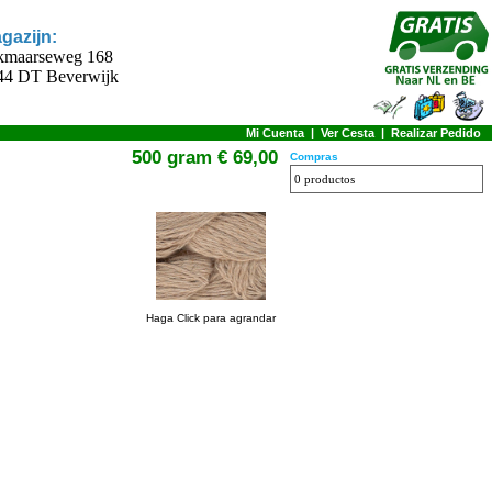
gazijn:
kmaarseweg 168
44 DT Beverwijk
Mi Cuenta
|
Ver Cesta
|
Realizar Pedido
500 gram € 69,00
Compras
0 productos
Haga Click para agrandar