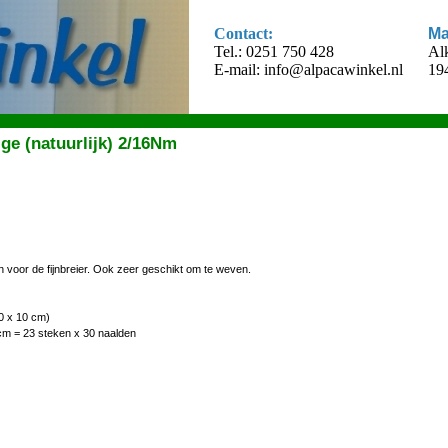
Contact:
Ma
Tel.: 0251 750 428
Al
E-mail:
info@alpacawinkel.nl
19
e (natuurlijk) 2/16Nm
n voor de fijnbreier. Ook zeer geschikt om te weven.
0 x 10 cm)
cm = 23 steken x 30 naalden