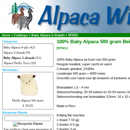
Inicio
»
Catálogo
»
Baby Alpaca 2-draads
»
SFN21
100% Baby Alpaca 500 gram Beig
Categorias
Baby Alpaca 4-ply
(42)
[SFN21]
Alpaca 3-draads
(9)
Baby Alpaca 2-draads
(51)
100% Baby Alpaca op koon van 500 gram
Alpaca Fluffy Toys
(10)
Hoogste kwaliteit, super zacht en warm
2-draads getwijnd, 2/16Nm
Novedades
Looplengte 500 gram = 4000 meter
Geschikt voor hand voor fijn breiwerk of kantwerk e
Breinaalden 1,5 - 4 mm
Stekenverhouding: 20-39 steken en 33-54 toeren (1
Stekenverhouding met breinaalden 3,5mm: 10 x 10 
Fluffy Alpaca Wit maxi
€ 39,95
Made in Peru
Búsqueda Rápida
Knitting flat machine:
1 draad 7-10 gg
2 draden 3-5 gg
Use palabras clave para encontrar el
3 draden 3 gg