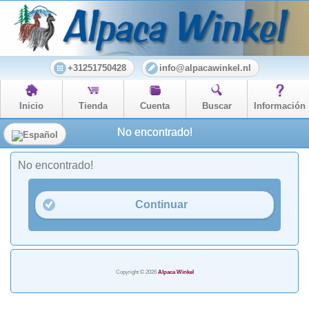
+31251750428
info@alpacawinkel.nl
Inicio
Tienda
Cuenta
Buscar
Información
No encontrado!
No encontrado!
Continuar
Copyright © 2026
Alpaca Winkel