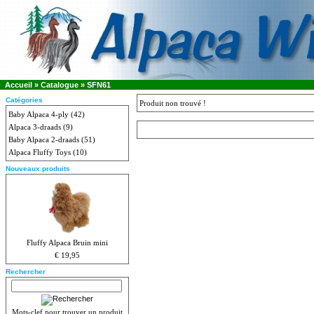
Accueil
»
Catalogue
»
SFN61
Catégories
Produit non trouvé !
Baby Alpaca 4-ply
(42)
Alpaca 3-draads
(9)
Baby Alpaca 2-draads
(51)
Alpaca Fluffy Toys
(10)
Nouveaux produits
Fluffy Alpaca Bruin mini
€ 19,95
Rechercher
Mots-clef pour trouver un produit