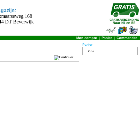
gazijn:
kmaarseweg 168
44 DT Beverwijk
Mon compte
|
Panier
|
Commander
Panier
... Vide