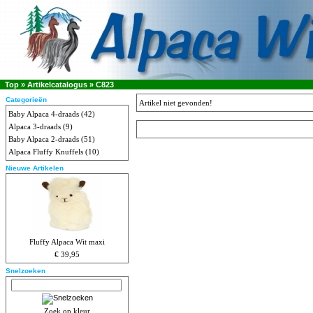
Top
»
Artikelcatalogus
»
C823
Categorieën
Artikel niet gevonden!
Baby Alpaca 4-draads
(42)
Alpaca 3-draads
(9)
Baby Alpaca 2-draads
(51)
Alpaca Fluffy Knuffels
(10)
Nieuwe Artikelen
Fluffy Alpaca Wit maxi
€ 39,95
Snelzoeken
Zoek op kleur