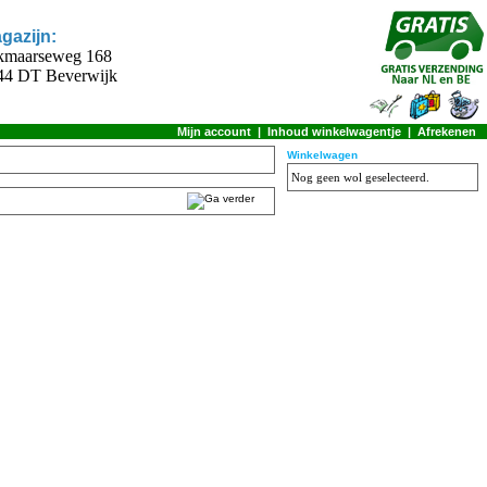
gazijn:
kmaarseweg 168
44 DT Beverwijk
Mijn account
|
Inhoud winkelwagentje
|
Afrekenen
Winkelwagen
Nog geen wol geselecteerd.