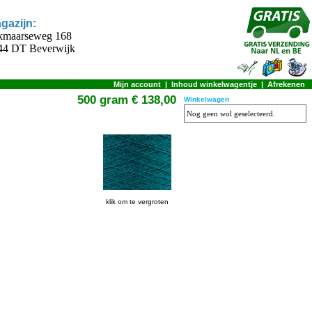
gazijn:
kmaarseweg 168
44 DT Beverwijk
Mijn account
|
Inhoud winkelwagentje
|
Afrekenen
500 gram € 138,00
Winkelwagen
Nog geen wol geselecteerd.
klik om te vergroten