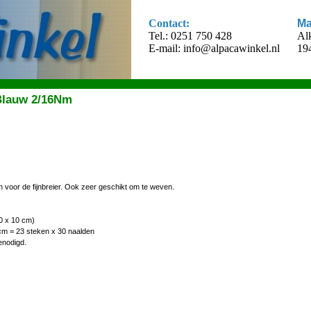
Contact:
Ma
Tel.: 0251 750 428
Al
E-mail:
info@alpacawinkel.nl
19
Blauw 2/16Nm
n voor de fijnbreier. Ook zeer geschikt om te weven.
0 x 10 cm)
cm = 23 steken x 30 naalden
enodigd.