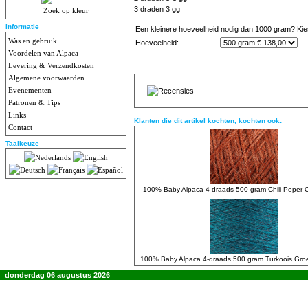
3 draden 3 gg
Zoek op kleur
Informatie
Een kleinere hoeveelheid nodig dan 1000 gram? Kies
Was en gebruik
Hoeveelheid:
Voordelen van Alpaca
Levering & Verzendkosten
Algemene voorwaarden
Evenementen
Patronen & Tips
Links
Klanten die dit artikel kochten, kochten ook:
Contact
Taalkeuze
100% Baby Alpaca 4-draads 500 gram Chili Peper 
100% Baby Alpaca 4-draads 500 gram Turkoois Gro
donderdag 06 augustus 2026