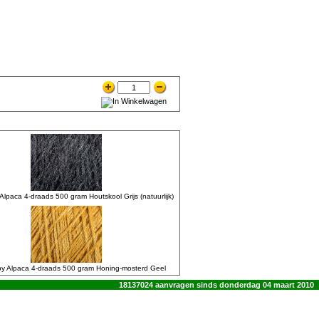
paca 4-draads 500 gram Houtskool Grijs (natuurlijk)
 Alpaca 4-draads 500 gram Honing-mosterd Geel
18137024 aanvragen sinds donderdag 04 maart 2010