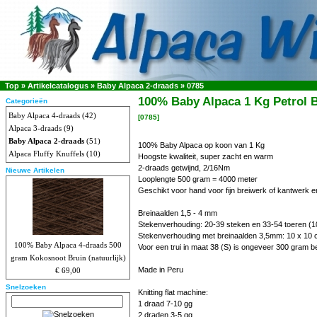
Top
»
Artikelcatalogus
»
Baby Alpaca 2-draads
»
0785
100% Baby Alpaca 1 Kg Petrol 
Categorieën
Baby Alpaca 4-draads
(42)
[0785]
Alpaca 3-draads
(9)
Baby Alpaca 2-draads
(51)
100% Baby Alpaca op koon van 1 Kg
Alpaca Fluffy Knuffels
(10)
Hoogste kwaliteit, super zacht en warm
2-draads getwijnd, 2/16Nm
Nieuwe Artikelen
Looplengte 500 gram = 4000 meter
Geschikt voor hand voor fijn breiwerk of kantwerk e
Breinaalden 1,5 - 4 mm
Stekenverhouding: 20-39 steken en 33-54 toeren (1
Stekenverhouding met breinaalden 3,5mm: 10 x 10 
100% Baby Alpaca 4-draads 500
Voor een trui in maat 38 (S) is ongeveer 300 gram b
gram Kokosnoot Bruin (natuurlijk)
Made in Peru
€ 69,00
Snelzoeken
Knitting flat machine:
1 draad 7-10 gg
2 draden 3-5 gg