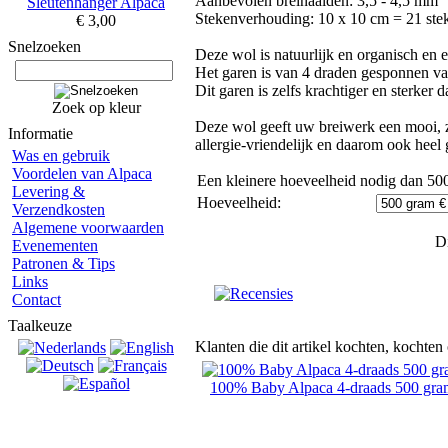
Aanbevolen breinaalden: 3,5 - 4,5 mm
Sleutenhanger Alpaca
Stekenverhouding: 10 x 10 cm = 21 ste
€ 3,00
Snelzoeken
Deze wol is natuurlijk en organisch en e
Het garen is van 4 draden gesponnen va
Dit garen is zelfs krachtiger en sterker 
Zoek op kleur
Deze wol geeft uw breiwerk een mooi, zac
Informatie
allergie-vriendelijk en daarom ook heel
Was en gebruik
Voordelen van Alpaca
Een kleinere hoeveelheid nodig dan 500
Levering &
Hoeveelheid:
Verzendkosten
Algemene voorwaarden
Di
Evenementen
Patronen & Tips
Links
Contact
Taalkeuze
Klanten die dit artikel kochten, kochten
100% Baby Alpaca 4-draads 500 gr