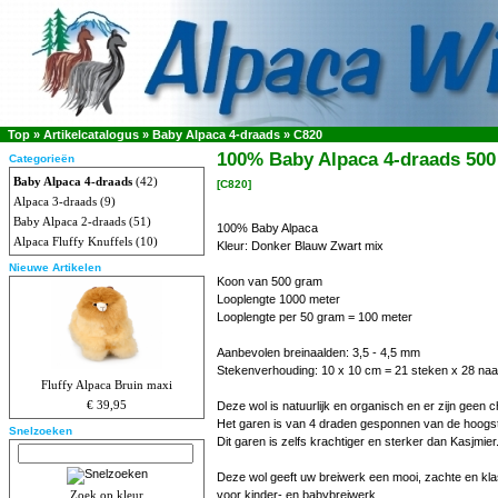
Top
»
Artikelcatalogus
»
Baby Alpaca 4-draads
»
C820
100% Baby Alpaca 4-draads 500
Categorieën
Baby Alpaca 4-draads
(42)
[C820]
Alpaca 3-draads
(9)
Baby Alpaca 2-draads
(51)
100% Baby Alpaca
Alpaca Fluffy Knuffels
(10)
Kleur: Donker Blauw Zwart mix
Nieuwe Artikelen
Koon van 500 gram
Looplengte 1000 meter
Looplengte per 50 gram = 100 meter
Aanbevolen breinaalden: 3,5 - 4,5 mm
Stekenverhouding: 10 x 10 cm = 21 steken x 28 naa
Fluffy Alpaca Bruin maxi
€ 39,95
Deze wol is natuurlijk en organisch en er zijn geen 
Het garen is van 4 draden gesponnen van de hoogste
Snelzoeken
Dit garen is zelfs krachtiger en sterker dan Kasjmier
Deze wol geeft uw breiwerk een mooi, zachte en klassi
Zoek op kleur
voor kinder- en babybreiwerk.