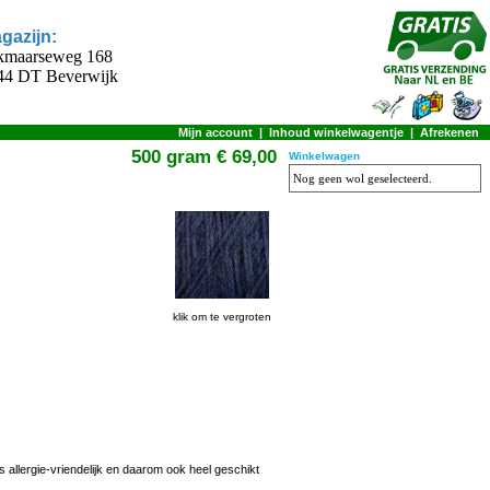
gazijn:
kmaarseweg 168
44 DT Beverwijk
Mijn account
|
Inhoud winkelwagentje
|
Afrekenen
500 gram € 69,00
Winkelwagen
Nog geen wol geselecteerd.
klik om te vergroten
s allergie-vriendelijk en daarom ook heel geschikt