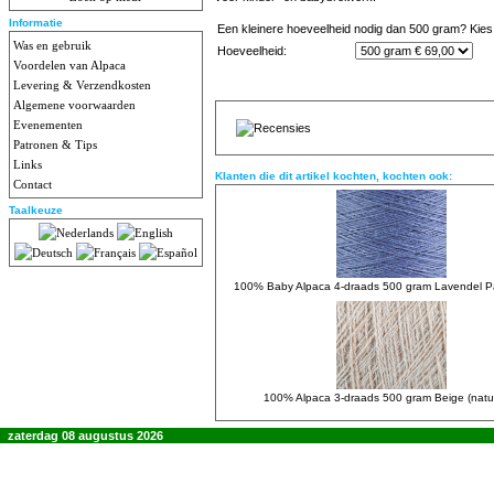
Informatie
Een kleinere hoeveelheid nodig dan 500 gram? Kies 
Was en gebruik
Hoeveelheid:
Voordelen van Alpaca
Levering & Verzendkosten
Algemene voorwaarden
Evenementen
Patronen & Tips
Links
Klanten die dit artikel kochten, kochten ook:
Contact
Taalkeuze
100% Baby Alpaca 4-draads 500 gram Lavendel P
100% Alpaca 3-draads 500 gram Beige (natuur
zaterdag 08 augustus 2026