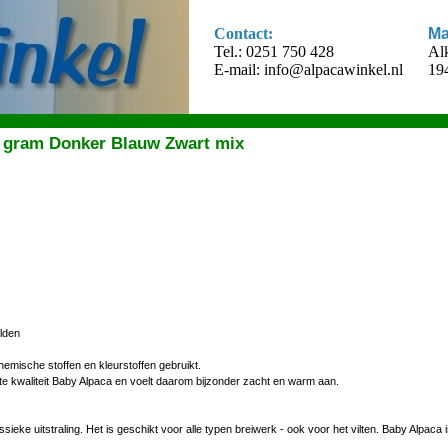
Contact:
Ma
Tel.: 0251 750 428
Al
E-mail:
info@alpacawinkel.nl
19
 gram Donker Blauw Zwart mix
lden
chemische stoffen en kleurstoffen gebruikt.
 kwaliteit Baby Alpaca en voelt daarom bijzonder zacht en warm aan.
.
eke uitstraling. Het is geschikt voor alle typen breiwerk - ook voor het vilten. Baby Alpaca i