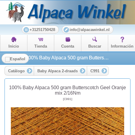
+31251750428
info@alpacawinkel.nl
Inicio
Tienda
Cuenta
Buscar
Información
100% Baby Alpaca 500 gram Butterscotch Geel Oranje mix 2/16Nm
Catálogo
Baby Alpaca 2-draads
C991
100% Baby Alpaca 500 gram Butterscotch Geel Oranje
mix 2/16Nm
[C991]