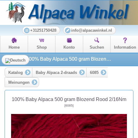
+31251750428
info@alpacawinkel.nl
Home
Shop
Konto
Suchen
Information
100% Baby Alpaca 500 gram Blozend Rood 2/16Nm
Katalog
Baby Alpaca 2-draads
6085
Meinungen
100% Baby Alpaca 500 gram Blozend Rood 2/16Nm
[6085]