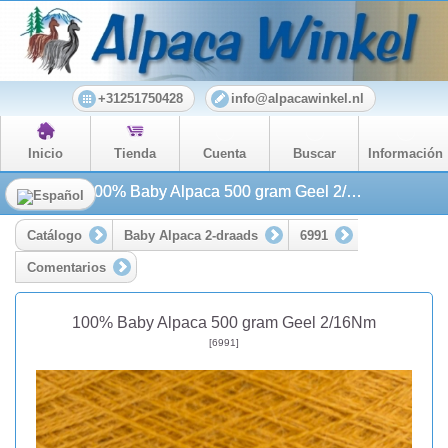
+31251750428
info@alpacawinkel.nl
Inicio
Tienda
Cuenta
Buscar
Información
100% Baby Alpaca 500 gram Geel 2/16Nm
Catálogo
Baby Alpaca 2-draads
6991
Comentarios
100% Baby Alpaca 500 gram Geel 2/16Nm
[6991]