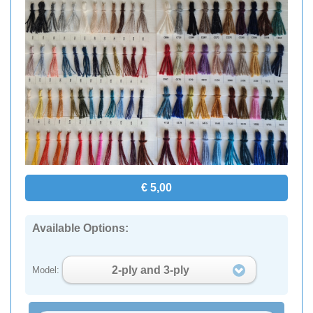
€ 5,00
Available Options:
2-ply and 3-ply
Model: