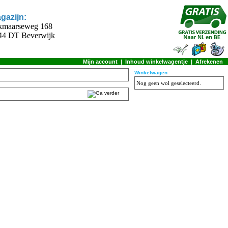
gazijn:
kmaarseweg 168
44 DT Beverwijk
Mijn account
|
Inhoud winkelwagentje
|
Afrekenen
Winkelwagen
Nog geen wol geselecteerd.