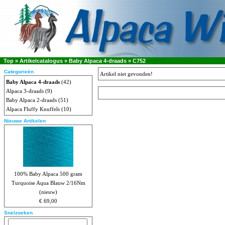
Top
»
Artikelcatalogus
»
Baby Alpaca 4-draads
»
C752
Categorieën
Artikel niet gevonden!
Baby Alpaca 4-draads
(42)
Alpaca 3-draads
(9)
Baby Alpaca 2-draads
(51)
Alpaca Fluffy Knuffels
(10)
Nieuwe Artikelen
100% Baby Alpaca 500 gram
Turquoise Aqua Blauw 2/16Nm
(nieuw)
€ 69,00
Snelzoeken