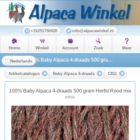
+31251750428
info@alpacawinkel.nl
Home
Winkel
Account
Zoek
Meer
100% Baby Alpaca 4-draads 500 gram Herfst Rood mix
Artikelcatalogus
Baby Alpaca 4-draads
C811
100% Baby Alpaca 4-draads 500 gram Herfst Rood mix
[C811]