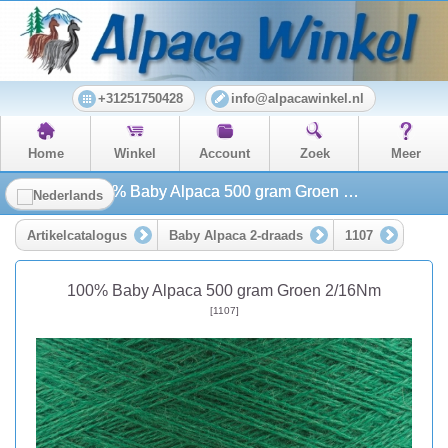
+31251750428
info@alpacawinkel.nl
Home
Winkel
Account
Zoek
Meer
100% Baby Alpaca 500 gram Groen 2/16Nm
Artikelcatalogus
Baby Alpaca 2-draads
1107
100% Baby Alpaca 500 gram Groen 2/16Nm
[1107]