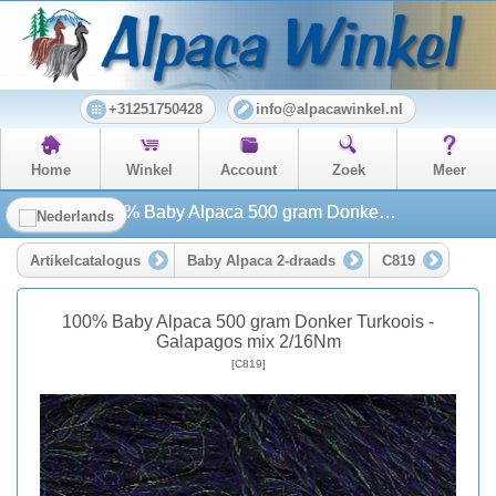
+31251750428
info@alpacawinkel.nl
Home
Winkel
Account
Zoek
Meer
100% Baby Alpaca 500 gram Donker Turkoois - Galapagos mix 2/16Nm
Artikelcatalogus
Baby Alpaca 2-draads
C819
100% Baby Alpaca 500 gram Donker Turkoois -
Galapagos mix 2/16Nm
[C819]