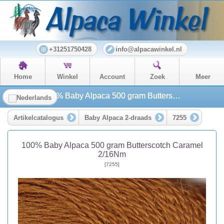
+31251750428
info@alpacawinkel.nl
Home
Winkel
Account
Zoek
Meer
100% Baby Alpaca 500 gram Butterscotch Caramel 2/16Nm
Artikelcatalogus
Baby Alpaca 2-draads
7255
100% Baby Alpaca 500 gram Butterscotch Caramel
2/16Nm
[7255]