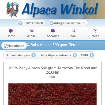
+31251750428
info@alpacawinkel.nl
Home
Winkel
Account
Zoek
Meer
100% Baby Alpaca 500 gram Terracota Tile Rood mix 2/16Nm
Artikelcatalogus
Baby Alpaca 2-draads
C810
100% Baby Alpaca 500 gram Terracota Tile Rood mix
2/16Nm
[C810]