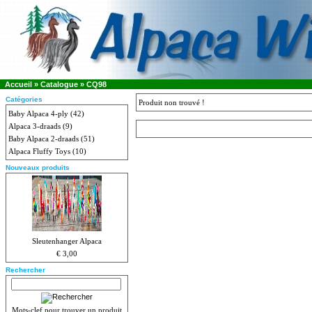
Accueil
»
Catalogue
»
CQ98
Catégories
Produit non trouvé !
Baby Alpaca 4-ply
(42)
Alpaca 3-draads
(9)
Baby Alpaca 2-draads
(51)
Alpaca Fluffy Toys
(10)
Nouveaux produits
Sleutenhanger Alpaca
€ 3,00
Rechercher
Mots-clef pour trouver un produit