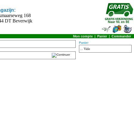
gazijn:
kmaarseweg 168
44 DT Beverwijk
Mon compte
|
Panier
|
Commander
Panier
... Vide