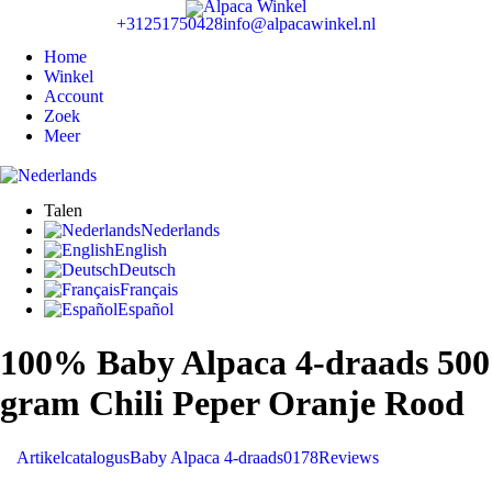
+31251750428
info@alpacawinkel.nl
Home
Winkel
Account
Zoek
Meer
Talen
Nederlands
English
Deutsch
Français
Español
100% Baby Alpaca 4-draads 500
gram Chili Peper Oranje Rood
Artikelcatalogus
Baby Alpaca 4-draads
0178
Reviews