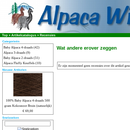
Top
»
Artikelcatalogus
»
Recensies
Categorieën
Wat andere erover zeggen
Baby Alpaca 4-draads
(42)
Alpaca 3-draads
(9)
Baby Alpaca 2-draads
(51)
Alpaca Fluffy Knuffels
(10)
Er zijn momenteel geen recensies over dit artikel ges
Nieuwe Artikelen
100% Baby Alpaca 4-draads 500
gram Kokosnoot Bruin (natuurlijk)
€ 69,00
Snelzoeken