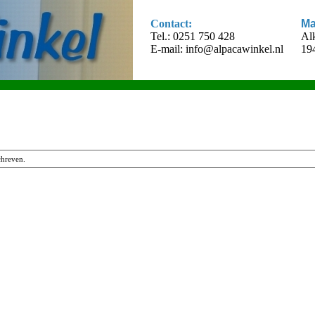
Contact:
Ma
Tel.: 0251 750 428
Al
E-mail:
info@alpacawinkel.nl
19
chreven.