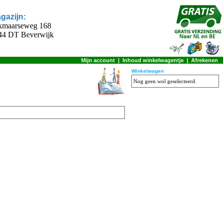
gazijn:
kmaarseweg 168
44 DT Beverwijk
Mijn account
|
Inhoud winkelwagentje
|
Afrekenen
Winkelwagen
Nog geen wol geselecteerd.