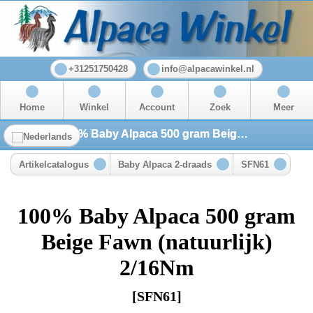
+31251750428
info@alpacawinkel.nl
Home
Winkel
Account
Zoek
Meer
100% Baby Alpaca 500 gram Beige Fawn (natuurlijk) 2/16Nm
Artikelcatalogus
Baby Alpaca 2-draads
SFN61
100% Baby Alpaca 500 gram
Beige Fawn (natuurlijk)
2/16Nm
[SFN61]