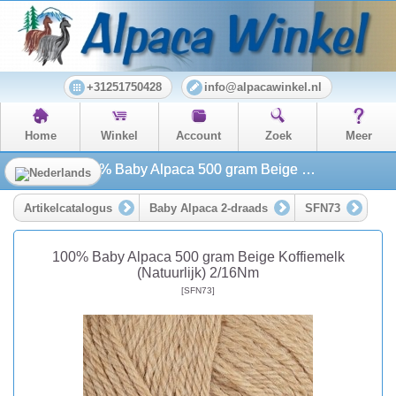
+31251750428
info@alpacawinkel.nl
Home
Winkel
Account
Zoek
Meer
100% Baby Alpaca 500 gram Beige Koffiemelk (Natuurlijk) 2/16Nm
Artikelcatalogus
Baby Alpaca 2-draads
SFN73
100% Baby Alpaca 500 gram Beige Koffiemelk
(Natuurlijk) 2/16Nm
[SFN73]