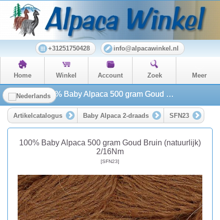
+31251750428
info@alpacawinkel.nl
Home
Winkel
Account
Zoek
Meer
100% Baby Alpaca 500 gram Goud Bruin (natuurlijk) 2/16Nm
Artikelcatalogus
Baby Alpaca 2-draads
SFN23
100% Baby Alpaca 500 gram Goud Bruin (natuurlijk)
2/16Nm
[SFN23]