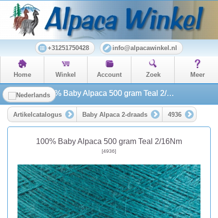
+31251750428
info@alpacawinkel.nl
Home
Winkel
Account
Zoek
Meer
100% Baby Alpaca 500 gram Teal 2/16Nm
Artikelcatalogus
Baby Alpaca 2-draads
4936
100% Baby Alpaca 500 gram Teal 2/16Nm
[4936]