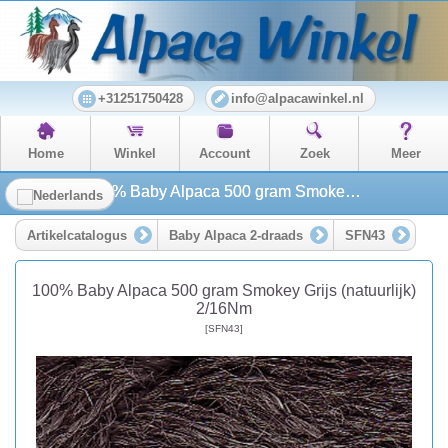
+31251750428
info@alpacawinkel.nl
Home
Winkel
Account
Zoek
Meer
100% Baby Alpaca 500 gram Smokey Grijs (natuurlijk) 2/16Nm
Artikelcatalogus
Baby Alpaca 2-draads
SFN43
100% Baby Alpaca 500 gram Smokey Grijs (natuurlijk)
2/16Nm
[SFN43]