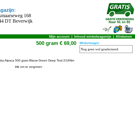
gazijn:
kmaarseweg 168
44 DT Beverwijk
Mijn account
|
Inhoud winkelwagentje
|
Afrekenen
500 gram € 69,00
Winkelwagen
Nog geen wol geselecteerd.
klik om te vergroten