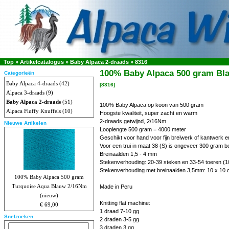
Top
»
Artikelcatalogus
»
Baby Alpaca 2-draads
»
8316
100% Baby Alpaca 500 gram Bl
Categorieën
Baby Alpaca 4-draads
(42)
[8316]
Alpaca 3-draads
(9)
Baby Alpaca 2-draads
(51)
100% Baby Alpaca op koon van 500 gram
Alpaca Fluffy Knuffels
(10)
Hoogste kwaliteit, super zacht en warm
2-draads getwijnd, 2/16Nm
Nieuwe Artikelen
Looplengte 500 gram = 4000 meter
Geschikt voor hand voor fijn breiwerk of kantwerk e
Voor een trui in maat 38 (S) is ongeveer 300 gram b
Breinaalden 1,5 - 4 mm
Stekenverhouding: 20-39 steken en 33-54 toeren (1
Stekenverhouding met breinaalden 3,5mm: 10 x 10 
100% Baby Alpaca 500 gram
Turquoise Aqua Blauw 2/16Nm
Made in Peru
(nieuw)
Knitting flat machine:
€ 69,00
1 draad 7-10 gg
Snelzoeken
2 draden 3-5 gg
3 draden 3 gg