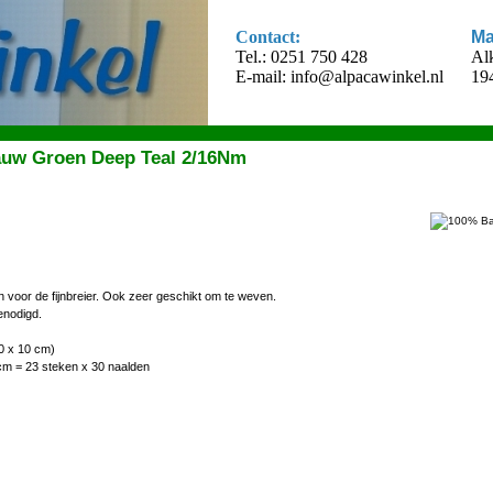
Contact:
Ma
Tel.: 0251 750 428
Al
E-mail:
info@alpacawinkel.nl
19
auw Groen Deep Teal 2/16Nm
n voor de fijnbreier. Ook zeer geschikt om te weven.
enodigd.
0 x 10 cm)
cm = 23 steken x 30 naalden