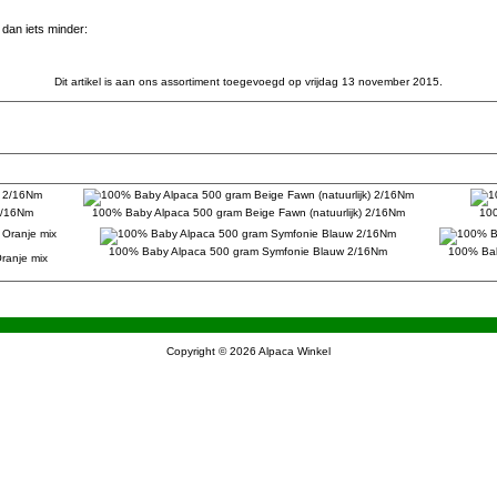
dan iets minder:
Dit artikel is aan ons assortiment toegevoegd op vrijdag 13 november 2015.
2/16Nm
100% Baby Alpaca 500 gram Beige Fawn (natuurlijk) 2/16Nm
100
100% Baby Alpaca 500 gram Symfonie Blauw 2/16Nm
100% Baby
ranje mix
Copyright © 2026
Alpaca Winkel