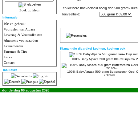
Een kleinere hoeveelheid nodig dan 500 gram? Kies 
Zoek op kleur
Hoeveelheid:
Informatie
Was en gebruik
Voordelen van Alpaca
Levering & Verzendkosten
Algemene voorwaarden
Evenementen
Klanten die dit artikel kochten, kochten ook:
Patronen & Tips
Links
100% Baby Alpaca 500 gram Blauw Grijs mix 
Contact
Taalkeuze
100% Baby Alpaca 500 gram Butterscotch Geel O
2/16Nm
donderdag 06 augustus 2026